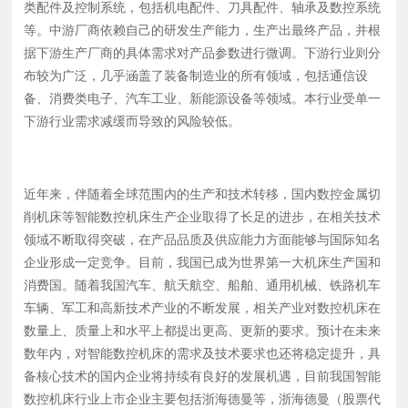
类配件及控制系统，包括机电配件、刀具配件、轴承及数控系统
控机床行业上市企业主要包括浙海德曼等，浙海德曼（股票
等。中游厂商依赖自己的研发生产能力，生产出最终产品，并根
代码：688577），从事的业务主要为数控车床研发、设计、
据下游生产厂商的具体需求对产品参数进行微调。下游行业则分
生产和销售。公司产品主要分为高端数控车床、自动化生产
布较为广泛，几乎涵盖了装备制造业的所有领域，包括通信设
线和普及型数控车床，主要应用于汽车制造、工程机械、通
备、消费类电子、汽车工业、新能源设备等领域。本行业受单一
用设备、航空航天、军事工业等行业领域，2022年浙海德曼
下游行业需求减缓而导致的风险较低。
营业总收入达6.31亿元，毛利润达2.01亿元，毛利率为31.8
6%。 从数控车床业务收入来看，2022年浙海德曼高端型数
控车床业务收入增幅明显，而普及型数控车床业务收入有所
近年来，伴随着全球范围内的生产和技术转移，国内数控金属切
下滑，2022年浙海德曼高端型数控车床业务收入完成4.22亿
削机床等智能数控机床生产企业取得了长足的进步，在相关技术
元，较2021年增加了1.33亿元；普及型数控车床业务收入完
领域不断取得突破，在产品品质及供应能力方面能够与国际知名
成1.19亿元，较2021年减少了0.53亿元。
企业形成一定竞争。目前，我国已成为世界第一大机床生产国和
消费国。随着我国汽车、航天航空、船舶、通用机械、铁路机车
车辆、军工和高新技术产业的不断发展，相关产业对数控机床在
数量上、质量上和水平上都提出更高、更新的要求。预计在未来
数年内，对智能数控机床的需求及技术要求也还将稳定提升，具
备核心技术的国内企业将持续有良好的发展机遇，目前我国智能
数控机床行业上市企业主要包括浙海德曼等，浙海德曼（股票代