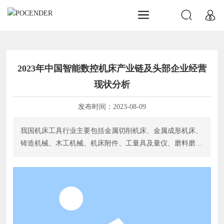
2023年中国智能数控机床产业链及头部企业经营
现状分析
发布时间：
2023-08-09
我国机床工具行业主要包括金属切削机床、金属成形机床、
铸造机械、木工机械、机床附件、工量具及量仪、磨料磨具
和其他金属加工机械八个子行业，其中，金属切削机床行业
是我国机床工具行业的重要组成部分。金属切削机床指用切
削、磨削或特种加工方法加工各种金属工件，使之获得所要
求的几何形状、尺寸精度和表面质量的机床。机床按技术水
平分类则可分为普通机床和数控机床，传统的以机械传动与
手工操作相结合方式进行零部件加工的机床简称为普通机