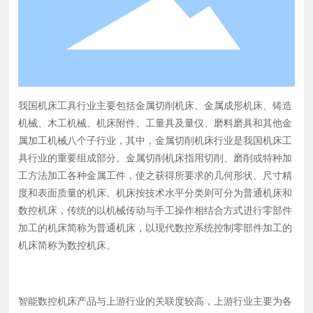
床，以现代数控系统控制零部件加工的机床简称为数控机
床。 智能数控机床产品与上游行业的关联度较高，上游行
业主要为各类配件及控制系统，包括机电配件、刀具配件、
轴承及数控系统等。中游厂商依赖自己的研发生产能力，生
产出最终产品，并根据下游生产厂商的具体需求对产品参数
进行微调。下游行业则分布较为广泛，几乎涵盖了装备制造
我国机床工具行业主要包括金属切削机床、金属成形机床、铸造
业的所有领域，包括通信设备、消费类电子、汽车工业、新
机械、木工机械、机床附件、工量具及量仪、磨料磨具和其他金
能源设备等领域。本行业受单一下游行业需求减缓而导致的
属加工机械八个子行业，其中，金属切削机床行业是我国机床工
风险较低。 近年来，伴随着全球范围内的生产和技术转
具行业的重要组成部分。金属切削机床指用切削、磨削或特种加
移，国内数控金属切削机床等智能数控机床生产企业取得了
工方法加工各种金属工件，使之获得所要求的几何形状、尺寸精
长足的进步，在相关技术领域不断取得突破，在产品品质及
度和表面质量的机床。机床按技术水平分类则可分为普通机床和
供应能力方面能够与国际知名企业形成一定竞争。目前，我
数控机床，传统的以机械传动与手工操作相结合方式进行零部件
国已成为世界第一大机床生产国和消费国。随着我国汽车、
加工的机床简称为普通机床，以现代数控系统控制零部件加工的
航天航空、船舶、通用机械、铁路机车车辆、军工和高新技
机床简称为数控机床。
术产业的不断发展，相关产业对数控机床在数量上、质量上
和水平上都提出更高、更新的要求。预计在未来数年内，对
智能数控机床的需求及技术要求也还将稳定提升，具备核心
智能数控机床产品与上游行业的关联度较高，上游行业主要为各
技术的国内企业将持续有良好的发展机遇，目前我国智能数