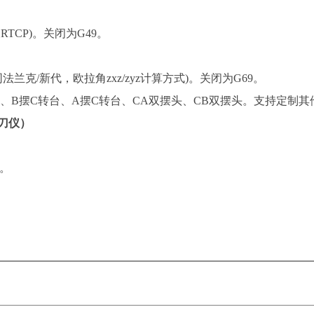
RTCP)。关闭为G49。
持3+2，同法兰克/新代，欧拉角zxz/zyz计算方式)。关闭为G69。
台、B摆C转台、A摆C转台、CA双摆头、CB双摆头。支持定制其
对刀仪）
定。