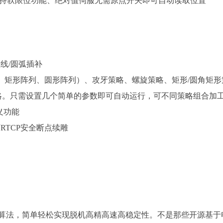
、支持软限位功能、绝对值伺服无需原点开关即可自动读取位置
线/圆弧插补
表、矩形阵列、圆形阵列）、攻牙策略、螺旋策略、矩形/圆角矩
略。只需设置几个简单的参数即可自动运行，可不同策略组合加
定义功能
RTCP安全断点续雕
P算法，简单轻松实现脱机高精高速高稳定性。不是那些开源基