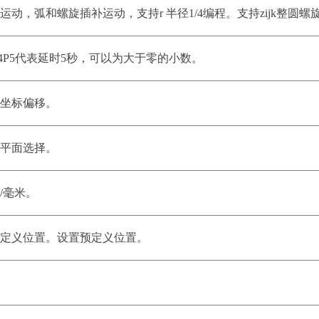
运动，弧和螺旋插补运动，支持r 半径1/4编程。支持zijk整圆螺旋
4P5代表延时5秒，可以为大于零的小数。
件坐标偏移。
补平面选择。
/毫米。
预定义位置。设置预定义位置。