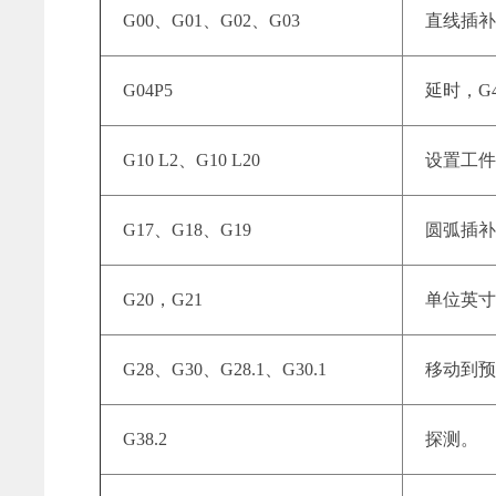
G00、G01、G02、G03
直线插补
G04P5
延时，G
G10 L2、G10 L20
设置工
G17、G18、G19
圆弧插
G20，G21
单位英寸
G28、G30、G28.1、G30.1
移动到
G38.2
探测。