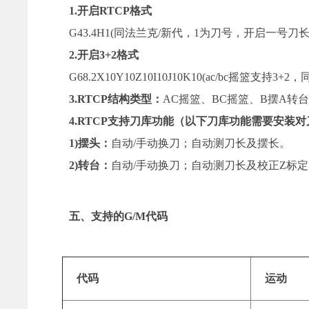
1.开启RTCP格式
G43.4H1(同法兰克/新代，1为刀号，开启一号刀长
2.开启3+2格式
G68.2X10Y10Z10I10J10K10(ac/bc摇篮支
3.RTCP结构类型：
AC摇篮、BC摇篮、B摆A转
4.RTCP支持刀库功能（以下刀库功能需要安装
1)摆头：
自动/手动换刀；自动测刀长及摆长。
2)转台：
自动/手动换刀；自动测刀长及校正Z标
五、支持的G/M代码
代码
运动