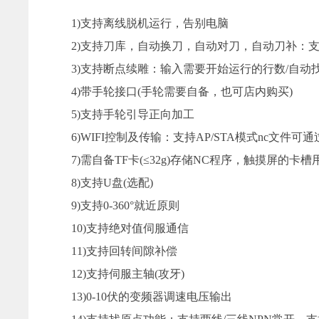
1)支持离线脱机运行，告别电脑
2)支持刀库，自动换刀，自动对刀，自动刀补：
3)支持断点续雕：输入需要开始运行的行数/自动
4)带手轮接口(手轮需要自备，也可店内购买)
5)支持手轮引导正向加工
6)WIFI控制及传输：支持AP/STA模式nc文件可通
7)需自备TF卡(≤32g)存储NC程序，触摸屏的卡
8)支持U盘(选配)
9)支持0-360°就近原则
10)支持绝对值伺服通信
11)支持回转间隙补偿
12)支持伺服主轴(攻牙)
13)0-10伏的变频器调速电压输出