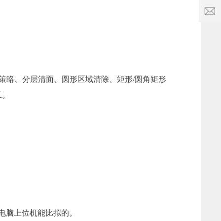
4
服
4
务
0
时
2
间:
9:
q
0
q
0
c
-
形策略、分层清面、圆形区域清除、矩形/圆角矩形
2
工。
2:
0
0
于电脑上位机能比拟的。