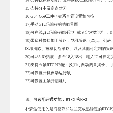
14)支持找原点功能：支持两线/三线NPN常开
15)支持分中及定点对刀
16)G54-G59工件坐标系查看设置和切换
17)手动G代码编程的功能界面
18)可在线g代码编程循环运行或者定次数运行：直
19)带多种快捷加工策略：钻孔策略（单点、列
区域清除、拉槽切断策略、以及其他可定制的策
20)可485 IO拓展，多至18入18出—输入IO可自
21)支持五轴RTCP功能：换刀可自动测量摆长、可
22)可设置开机自动运行项
23)可设置主轴开启延时
四、可选配开通功能：RTCP和3+2
朴森达使用的是海德汉和法兰克成熟稳定的RTC